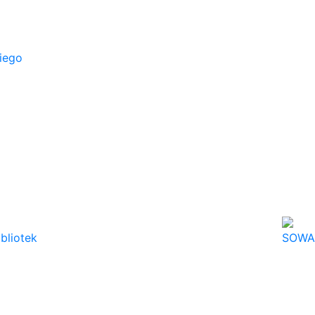
iego
ibliotek
SOWA