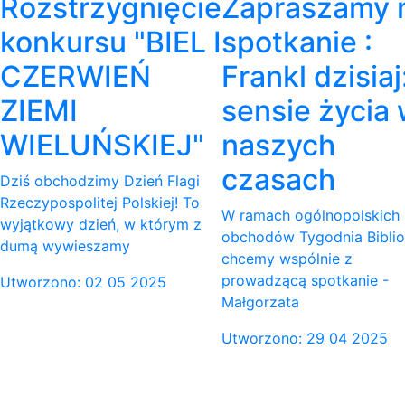
Rozstrzygnięcie
Zapraszamy 
konkursu "BIEL I
spotkanie :
CZERWIEŃ
Frankl dzisiaj
ZIEMI
sensie życia
WIELUŃSKIEJ"
naszych
czasach
Dziś obchodzimy Dzień Flagi
Rzeczypospolitej Polskiej! To
W ramach ogólnopolskich
wyjątkowy dzień, w którym z
obchodów Tygodnia Biblio
dumą wywieszamy
chcemy wspólnie z
prowadzącą spotkanie -
Utworzono: 02 05 2025
Małgorzata
Utworzono: 29 04 2025