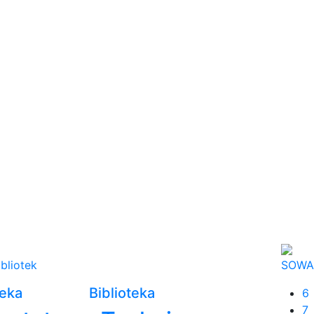
ibliotek
SOWA
teka
Biblioteka
6
7