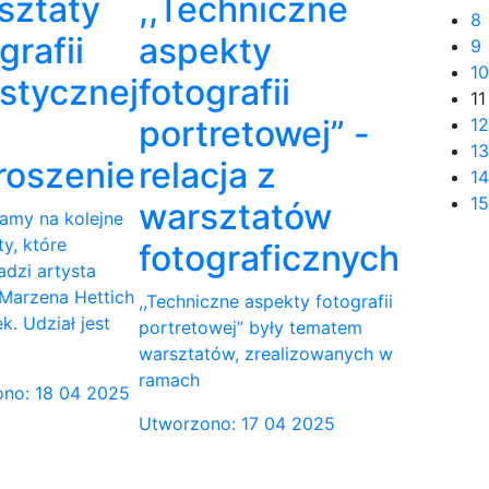
sztaty
,,Techniczne
8
grafii
aspekty
9
10
ystycznej
fotografii
11
portretowej” -
12
13
roszenie
relacja z
14
15
warsztatów
amy na kolejne
y, które
fotograficznych
dzi artysta
 Marzena Hettich
,,Techniczne aspekty fotografii
k. Udział jest
portretowej” były tematem
warsztatów, zrealizowanych w
ramach
no: 18 04 2025
Utworzono: 17 04 2025