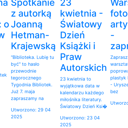
na
Spotkanie
23
War
z autorką
kwietnia -
foto
: o
Joanną
Światowy
art
 w
Hetman-
Dzień
-
Krajewską
Książki i
zap
Praw
"Biblioteka. Lubię tu
Zaprasz
być" to hasło
warsztat
Autorskich
przewodnie
poprowa
tek
tegorocznego
plastyk
23 kwietnia to
Tygodnia Bibliotek.
- Urysze
wyjątkowa data w
Już 7. maja
bez
kalendarzu każdego
zapraszamy na
miłośnika literatury.
Utworzo
Światowy Dzień Ksi�
Utworzono: 29 04
2025
Utworzono: 23 04
2025